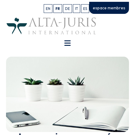
espace membres
EN
FR
DE
IT
ES