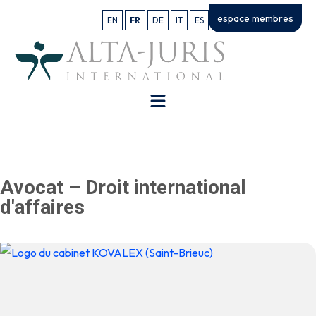
espace membres
EN
FR
DE
IT
ES
Avocat – Droit international
d'affaires