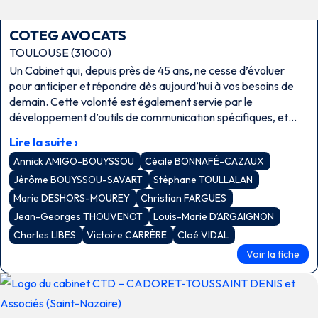
COTEG AVOCATS
TOULOUSE (31000)
Un Cabinet qui, depuis près de 45 ans, ne cesse d’évoluer
pour anticiper et répondre dès aujourd’hui à vos besoins de
demain. Cette volonté est également servie par le
développement d’outils de communication spécifiques, et
sécurisés, grâce auxquels nous vous proposons consultations,
Lire la suite ›
réunions de travail et conseils en visioconférence.
Annick AMIGO-BOUYSSOU
Cécile BONNAFÉ-CAZAUX
Jérôme BOUYSSOU-SAVART
Stéphane TOULLALAN
Marie DESHORS-MOUREY
Christian FARGUES
Jean-Georges THOUVENOT
Louis-Marie D’ARGAIGNON
Charles LIBES
Victoire CARRÈRE
Cloé VIDAL
Voir la fiche