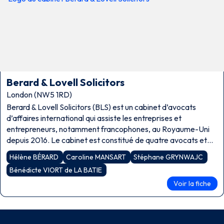
Berard & Lovell Solicitors
London (NW5 1RD)
Berard & Lovell Solicitors (BLS) est un cabinet d’avocats
d’affaires international qui assiste les entreprises et
entrepreneurs, notamment francophones, au Royaume-Uni
depuis 2016. Le cabinet est constitué de quatre avocats et
d’un chargé de stratégie et développement. Hélène Bérard
Hélène BÉRARD
Caroline MANSART
Stéphane GRYNWAJC
est […]
Bénédicte VIORT de LA BATIE
Voir la fiche