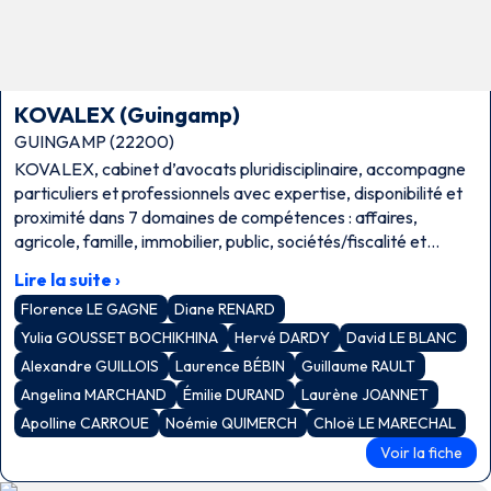
KOVALEX (Guingamp)
GUINGAMP (22200)
KOVALEX, cabinet d’avocats pluridisciplinaire, accompagne
particuliers et professionnels avec expertise, disponibilité et
proximité dans 7 domaines de compétences : affaires,
agricole, famille, immobilier, public, sociétés/fiscalité et
travail.
Lire la suite ›
Florence LE GAGNE
Diane RENARD
Yulia GOUSSET BOCHIKHINA
Hervé DARDY
David LE BLANC
Alexandre GUILLOIS
Laurence BÉBIN
Guillaume RAULT
Angelina MARCHAND
Émilie DURAND
Laurène JOANNET
Apolline CARROUE
Noémie QUIMERCH
Chloë LE MARECHAL
Voir la fiche