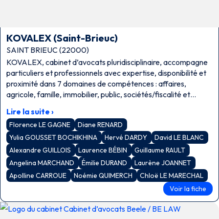
KOVALEX (Saint-Brieuc)
SAINT BRIEUC (22000)
KOVALEX, cabinet d’avocats pluridisciplinaire, accompagne
particuliers et professionnels avec expertise, disponibilité et
proximité dans 7 domaines de compétences : affaires,
agricole, famille, immobilier, public, sociétés/fiscalité et
travail.
Lire la suite ›
Florence LE GAGNE
Diane RENARD
Yulia GOUSSET BOCHIKHINA
Hervé DARDY
David LE BLANC
Alexandre GUILLOIS
Laurence BÉBIN
Guillaume RAULT
Angelina MARCHAND
Émilie DURAND
Laurène JOANNET
Apolline CARROUE
Noémie QUIMERCH
Chloë LE MARECHAL
Voir la fiche