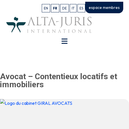
espace membres
EN
FR
DE
IT
ES
Avocat – Contentieux locatifs et
immobiliers