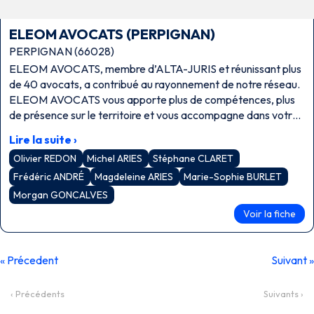
ELEOM AVOCATS (PERPIGNAN)
PERPIGNAN (66028)
ELEOM AVOCATS, membre d’ALTA-JURIS et réunissant plus
de 40 avocats, a contribué au rayonnement de notre réseau.
ELEOM AVOCATS vous apporte plus de compétences, plus
de présence sur le territoire et vous accompagne dans votre
développement. La gestion des conflits doit être revisitée
Lire la suite ›
avec la pratique des nouveaux modes alternatifs de
Olivier REDON
Michel ARIES
Stéphane CLARET
résolution des litiges : conciliation, médiation, droit collaboratif
….
Frédéric ANDRÉ
Magdeleine ARIES
Marie-Sophie BURLET
Morgan GONCALVES
Voir la fiche
« Précedent
Suivant »
‹ Précédents
Suivants ›