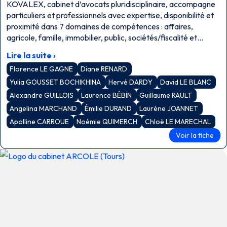
KOVALEX, cabinet d’avocats pluridisciplinaire, accompagne
particuliers et professionnels avec expertise, disponibilité et
proximité dans 7 domaines de compétences : affaires,
agricole, famille, immobilier, public, sociétés/fiscalité et
travail.
Lire la suite ›
Florence LE GAGNE
Diane RENARD
Yulia GOUSSET BOCHIKHINA
Hervé DARDY
David LE BLANC
Alexandre GUILLOIS
Laurence BÉBIN
Guillaume RAULT
Angelina MARCHAND
Émilie DURAND
Laurène JOANNET
Apolline CARROUE
Noémie QUIMERCH
Chloë LE MARECHAL
Voir la fiche