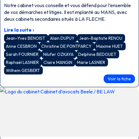
Notre cabinet vous conseille et vous défend pour l’ensemble
de vos démarches et litiges. Il est implanté au MANS, avec
deux cabinets secondaires situés à LA FLECHE.
Lire la suite ›
Jean-Yves BENOIST
Alain DUPUY
Jean-Baptiste RENOU
Anne CESBRON
Christine DE PONTFARCY
Maxime HUET
Sarah FOURNIER
Nilufer OZKAYA
Delphine BEDOUET
Raphaël LASNIER
Claire MANGIN
Marie LASNIER
Wilhem GESBERT
Voir la fiche