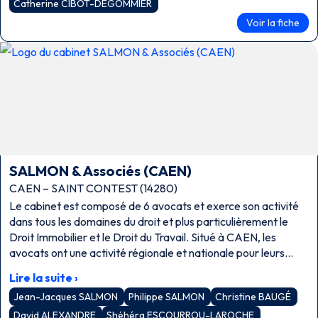
Catherine CIBOT-DEGOMMIER
Voir la fiche
SALMON & Associés (CAEN)
CAEN – SAINT CONTEST (14280)
Le cabinet est composé de 6 avocats et exerce son activité
dans tous les domaines du droit et plus particulièrement le
Droit Immobilier et le Droit du Travail. Situé à CAEN, les
avocats ont une activité régionale et nationale pour leurs
clients, particuliers, entreprises et collectivités.
Lire la suite ›
Jean-Jacques SALMON
Philippe SALMON
Christine BAUGÉ
David ALEXANDRE
Shéhéra ESCOURROU-LAROCHE