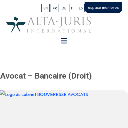
espace membres
EN
FR
DE
IT
ES
Avocat – Bancaire (Droit)