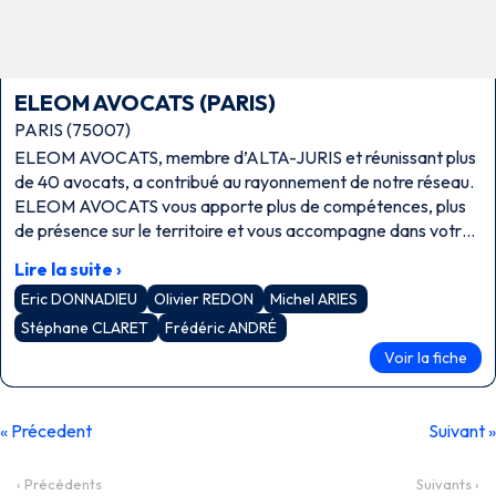
ELEOM AVOCATS (PARIS)
PARIS (75007)
ELEOM AVOCATS, membre d’ALTA-JURIS et réunissant plus
de 40 avocats, a contribué au rayonnement de notre réseau.
ELEOM AVOCATS vous apporte plus de compétences, plus
de présence sur le territoire et vous accompagne dans votre
développement. La gestion des conflits doit être revisitée
Lire la suite ›
avec la pratique des nouveaux modes alternatifs de
Eric DONNADIEU
Olivier REDON
Michel ARIES
résolution des litiges : conciliation, médiation, droit collaboratif
….
Stéphane CLARET
Frédéric ANDRÉ
Voir la fiche
« Précedent
Suivant »
‹ Précédents
Suivants ›