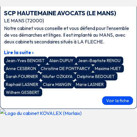
SCP HAUTEMAINE AVOCATS (LE MANS)
LE MANS (72000)
Notre cabinet vous conseille et vous défend pour l’ensemble
de vos démarches et litiges. Il est implanté au MANS, avec
deux cabinets secondaires situés à LA FLECHE.
Lire la suite ›
Jean-Yves BENOIST
Alain DUPUY
Jean-Baptiste RENOU
Anne CESBRON
Christine DE PONTFARCY
Maxime HUET
Sarah FOURNIER
Nilufer OZKAYA
Delphine BEDOUET
Raphaël LASNIER
Claire MANGIN
Marie LASNIER
Wilhem GESBERT
Voir la fiche