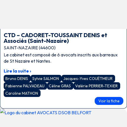
CTD – CADORET-TOUSSAINT DENIS et
Associés (Saint-Nazaire)
SAINT-NAZAIRE (44600)
Le cabinet est composé de 6 avocats inscrits aux barreaux
de St Nazaire et Nantes.
Lire la suite ›
Bruno DENIS
Sylvie SALMON
Jacques-Yves COUËTMEUR
Fabienne PALVADEAU
Céline GRAS
Valérie PERRIER-TEXIER
Caroline MATHON
Voir la fiche