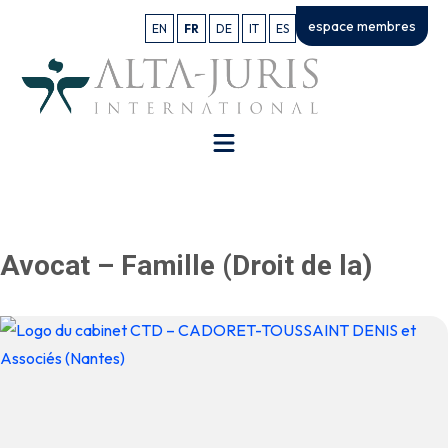
espace membres
EN
FR
DE
IT
ES
Avocat – Famille (Droit de la)