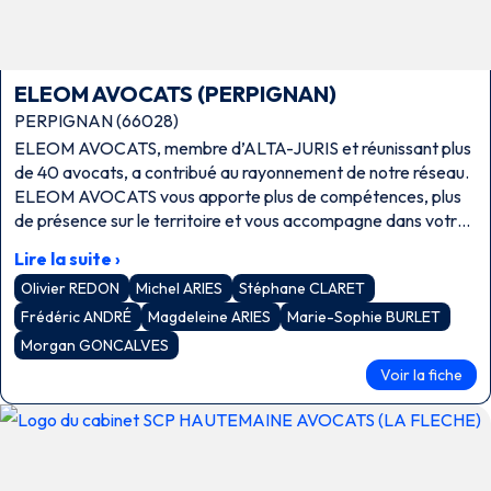
ELEOM AVOCATS (PERPIGNAN)
PERPIGNAN (66028)
ELEOM AVOCATS, membre d’ALTA-JURIS et réunissant plus
de 40 avocats, a contribué au rayonnement de notre réseau.
ELEOM AVOCATS vous apporte plus de compétences, plus
de présence sur le territoire et vous accompagne dans votre
développement. La gestion des conflits doit être revisitée
Lire la suite ›
avec la pratique des nouveaux modes alternatifs de
Olivier REDON
Michel ARIES
Stéphane CLARET
résolution des litiges : conciliation, médiation, droit collaboratif
….
Frédéric ANDRÉ
Magdeleine ARIES
Marie-Sophie BURLET
Morgan GONCALVES
Voir la fiche