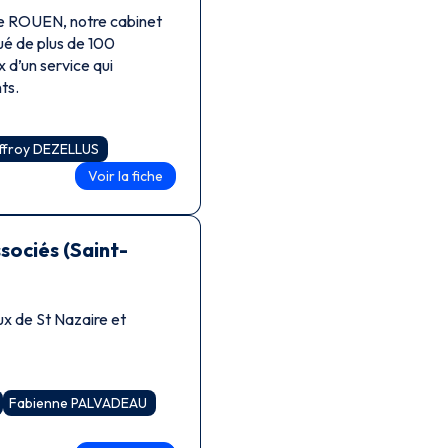
é de plus de 100
x d’un service qui
ts.
ffroy DEZELLUS
Voir la fiche
ociés (Saint-
ux de St Nazaire et
Fabienne PALVADEAU