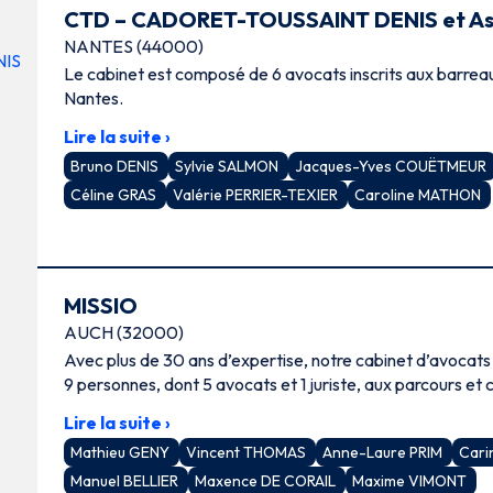
CTD – CADORET-TOUSSAINT DENIS et Ass
NANTES (44000)
Le cabinet est composé de 6 avocats inscrits aux barrea
Nantes.
Lire la suite ›
Bruno DENIS
Sylvie SALMON
Jacques-Yves COUËTMEUR
Céline GRAS
Valérie PERRIER-TEXIER
Caroline MATHON
MISSIO
AUCH (32000)
Avec plus de 30 ans d’expertise, notre cabinet d’avocat
9 personnes, dont 5 avocats et 1 juriste, aux parcours e
Lire la suite ›
Mathieu GENY
Vincent THOMAS
Anne-Laure PRIM
Car
Manuel BELLIER
Maxence DE CORAIL
Maxime VIMONT