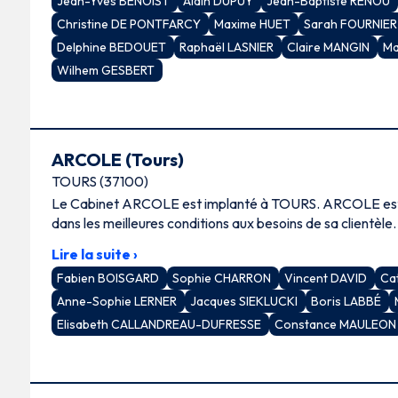
Jean-Yves BENOIST
Alain DUPUY
Jean-Baptiste RENOU
Christine DE PONTFARCY
Maxime HUET
Sarah FOURNIE
Delphine BEDOUET
Raphaël LASNIER
Claire MANGIN
Ma
Wilhem GESBERT
ARCOLE (Tours)
TOURS (37100)
Le Cabinet ARCOLE est implanté à TOURS. ARCOLE est en mesure de répondre
dans les meilleures conditions aux besoins de sa clientèle.
Lire la suite ›
Fabien BOISGARD
Sophie CHARRON
Vincent DAVID
Ca
Anne-Sophie LERNER
Jacques SIEKLUCKI
Boris LABBÉ
Elisabeth CALLANDREAU-DUFRESSE
Constance MAULEO