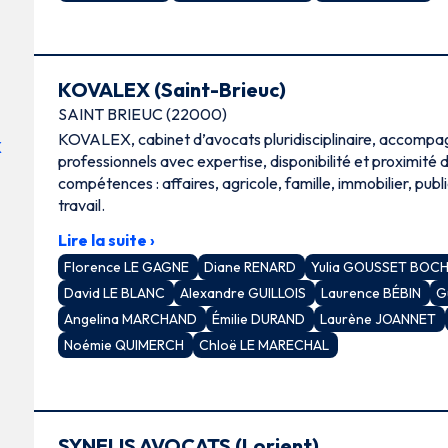
KOVALEX (Saint-Brieuc)
SAINT BRIEUC (22000)
KOVALEX, cabinet d’avocats pluridisciplinaire, accompag
professionnels avec expertise, disponibilité et proximité
compétences : affaires, agricole, famille, immobilier, publi
travail.
Lire la suite ›
Florence LE GAGNE
Diane RENARD
Yulia GOUSSET BOC
David LE BLANC
Alexandre GUILLOIS
Laurence BÉBIN
G
Angelina MARCHAND
Émilie DURAND
Laurène JOANNET
Noémie QUIMERCH
Chloë LE MARECHAL
SYNELIS AVOCATS (Lorient)