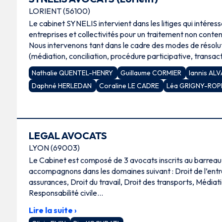
LORIENT (56100)
Le cabinet SYNELIS intervient dans les litiges qui intéress
entreprises et collectivités pour un traitement non conte
Nous intervenons tant dans le cadre des modes de résolu
(médiation, conciliation, procédure participative, transa
[…]
Nathalie QUENTEL-HENRY
Guillaume CORMIER
Iannis AL
Daphné HERLEDAN
Coraline LE CADRE
Léa GRIGNY-RO
LEGAL AVOCATS
LYON (69003)
Le Cabinet est composé de 3 avocats inscrits au barreau
accompagnons dans les domaines suivant : Droit de l’entr
assurances, Droit du travail, Droit des transports, Médiat
Responsabilité civile…
Lire la suite ›