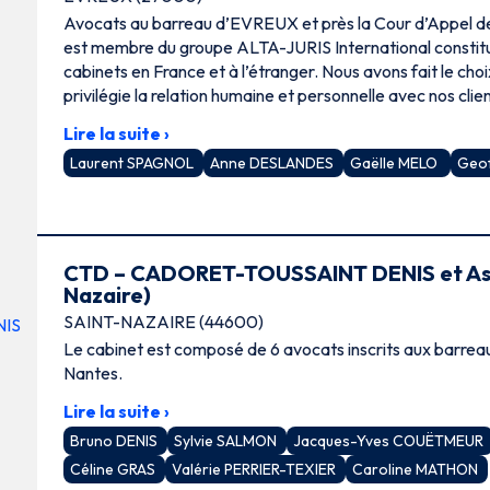
Avocats au barreau d’EVREUX et près la Cour d’Appel de ROUEN, notre cabinet
est membre du groupe ALTA-JURIS International constitu
cabinets en France et à l’étranger. Nous avons fait le choi
privilégie la relation humaine et personnelle avec nos clien
Lire la suite ›
Laurent SPAGNOL
Anne DESLANDES
Gaëlle MELO
Geo
CTD – CADORET-TOUSSAINT DENIS et Ass
Nazaire)
SAINT-NAZAIRE (44600)
Le cabinet est composé de 6 avocats inscrits aux barrea
Nantes.
Lire la suite ›
Bruno DENIS
Sylvie SALMON
Jacques-Yves COUËTMEUR
Céline GRAS
Valérie PERRIER-TEXIER
Caroline MATHON