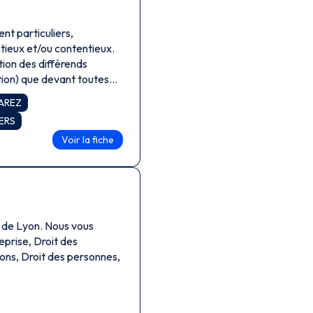
ent particuliers,
ntieux et/ou contentieux.
tion des différends
ction) que devant toutes
VAREZ
PERS
Voir la fiche
 de Lyon. Nous vous
eprise, Droit des
ions, Droit des personnes,