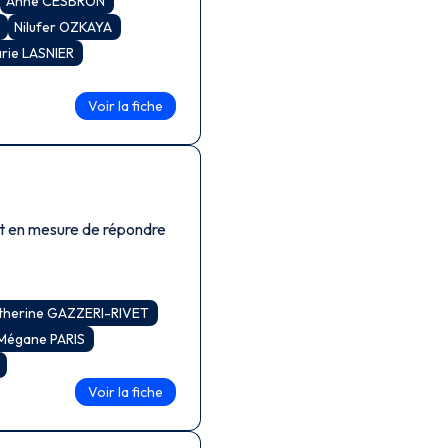
Anne CESBRON
R
Nilufer OZKAYA
rie LASNIER
Voir la fiche
therine GAZZERI-RIVET
Mégane PARIS
N
Voir la fiche