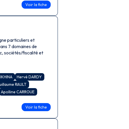
Voir la fiche
ne particuliers et
 dans 7 domaines de
c, sociétés/fiscalité et
HIKHINA
Hervé DARDY
uillaume RAULT
Apolline CARROUE
Voir la fiche