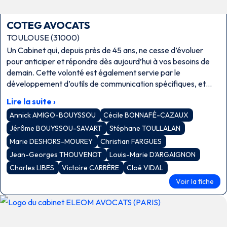
COTEG AVOCATS
TOULOUSE (31000)
Un Cabinet qui, depuis près de 45 ans, ne cesse d’évoluer
pour anticiper et répondre dès aujourd’hui à vos besoins de
demain. Cette volonté est également servie par le
développement d’outils de communication spécifiques, et
sécurisés, grâce auxquels nous vous proposons consultations,
Lire la suite ›
réunions de travail et conseils en visioconférence.
Annick AMIGO-BOUYSSOU
Cécile BONNAFÉ-CAZAUX
Jérôme BOUYSSOU-SAVART
Stéphane TOULLALAN
Marie DESHORS-MOUREY
Christian FARGUES
Jean-Georges THOUVENOT
Louis-Marie D’ARGAIGNON
Charles LIBES
Victoire CARRÈRE
Cloé VIDAL
Voir la fiche