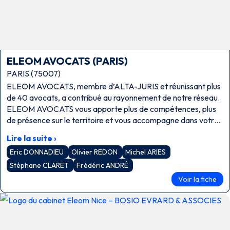
ELEOM AVOCATS (PARIS)
PARIS (75007)
ELEOM AVOCATS, membre d’ALTA-JURIS et réunissant plus
de 40 avocats, a contribué au rayonnement de notre réseau.
ELEOM AVOCATS vous apporte plus de compétences, plus
de présence sur le territoire et vous accompagne dans votre
développement. La gestion des conflits doit être revisitée
Lire la suite ›
avec la pratique des nouveaux modes alternatifs de
Eric DONNADIEU
Olivier REDON
Michel ARIES
résolution des litiges : conciliation, médiation, droit collaboratif
….
Stéphane CLARET
Frédéric ANDRÉ
Voir la fiche