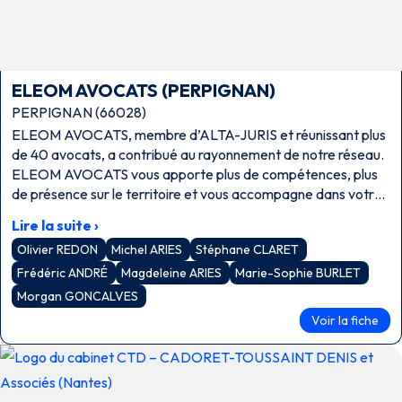
ELEOM AVOCATS (PERPIGNAN)
PERPIGNAN (66028)
ELEOM AVOCATS, membre d’ALTA-JURIS et réunissant plus
de 40 avocats, a contribué au rayonnement de notre réseau.
ELEOM AVOCATS vous apporte plus de compétences, plus
de présence sur le territoire et vous accompagne dans votre
développement. La gestion des conflits doit être revisitée
Lire la suite ›
avec la pratique des nouveaux modes alternatifs de
Olivier REDON
Michel ARIES
Stéphane CLARET
résolution des litiges : conciliation, médiation, droit collaboratif
….
Frédéric ANDRÉ
Magdeleine ARIES
Marie-Sophie BURLET
Morgan GONCALVES
Voir la fiche