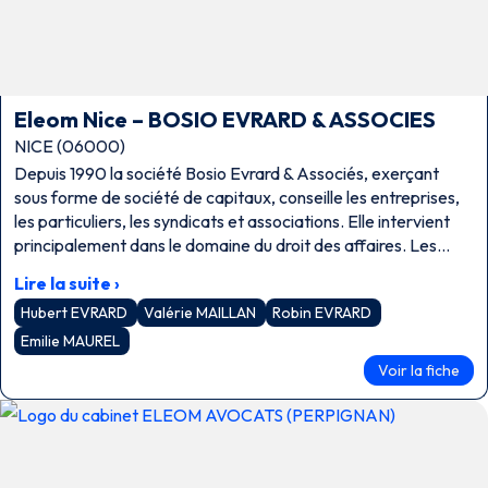
Eleom Nice – BOSIO EVRARD & ASSOCIES
NICE (06000)
Depuis 1990 la société Bosio Evrard & Associés, exerçant
sous forme de société de capitaux, conseille les entreprises,
les particuliers, les syndicats et associations. Elle intervient
principalement dans le domaine du droit des affaires. Les
domaines de compétence de notre société, sous la direction
Lire la suite ›
des 4 Avocats Associés sont les suivants : droit commercial,
Hubert EVRARD
Valérie MAILLAN
Robin EVRARD
droit des sociétés, droit fiscal, droit social, droit pénal des
affaires, droit immobilier et droit de la famille. Dans chacune
Emilie MAUREL
de ces matières, nous intervenons tant dans le domaine
Voir la fiche
juridique par la rédaction d’actes et de contrats, qu’en
matière judiciaire par la représentation en justice.