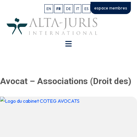
espace membres
EN
FR
DE
IT
ES
Avocat – Associations (Droit des)