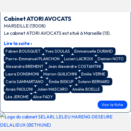
Cabinet ATORI AVOCATS
MARSEILLE (13008)
Le cabinet ATORI AVOCATS est situé à Marseille (13).
Lire la suite ›
Fabien BOUSQUET
Yves SOULAS
Emmanuelle DURAND
Pierre-Emmanuel PLANCHON
Lucien LACROIX
Damien NOTO
Alexandra BREMENT
Jean Alexandre COSTANTINI
Laura DONSIMONI
Marion QUILICHINI
Emilie VERNE
Carla SAMMARTANO
Émilie BISKUP
Solenn BERNARD
Anais PAOLONI
Julien MASCARO
Amélie BOELLE
Léa JEROME
Alice FADY
Voir la fiche