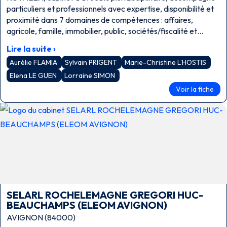
particuliers et professionnels avec expertise, disponibilité et
proximité dans 7 domaines de compétences : affaires,
agricole, famille, immobilier, public, sociétés/fiscalité et
travail.
Lire la suite ›
Aurélie FLAMIA
Sylvain PRIGENT
Marie-Christine L’HOSTIS
Elena LE GUEN
Lorraine SIMON
Voir la fiche
SELARL ROCHELEMAGNE GREGORI HUC-
BEAUCHAMPS (ELEOM AVIGNON)
AVIGNON (84000)