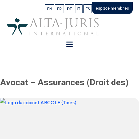
espace membres
EN
FR
DE
IT
ES
Avocat – Assurances (Droit des)