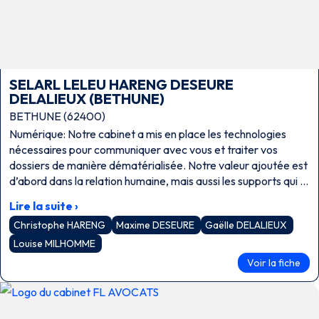
SELARL LELEU HARENG DESEURE
DELALIEUX (BETHUNE)
BETHUNE (62400)
Numérique: Notre cabinet a mis en place les technologies
nécessaires pour communiquer avec vous et traiter vos
dossiers de manière dématérialisée. Notre valeur ajoutée est
d’abord dans la relation humaine, mais aussi les supports qui la
permettent. Nomade: Nous pouvons vous joindre et être joint
Lire la suite ›
à tout moment, travailler à distance quel que ce soit le lieu où
Christophe HARENG
Maxime DESEURE
Gaëlle DELALIEUX
nous nous trouvons et vous vous trouvez pour pouvoir
répondre à vos attentes, et y répondre le plus rapidement
Louise MILHOMME
possible. Tous les avocats sont joignables en visioconférence.
Voir la fiche
Nous nous déplaçons pour conseiller et plaider partout en
France métropolitaine comme outre-mer.