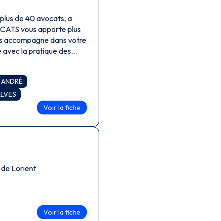
lus de 40 avocats, a
CATS vous apporte plus
ous accompagne dans votre
e avec la pratique des
iliation, médiation, droit
c ANDRÉ
ALVES
Voir la fiche
 de Lorient
Voir la fiche