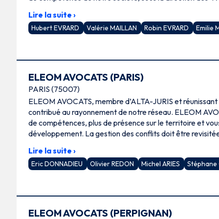
suivants : droit commercial, droit des sociétés, droit fiscal,
Lire la suite ›
des affaires, droit immobilier et droit de la famille. Dans
Hubert EVRARD
Valérie MAILLAN
Robin EVRARD
Emilie
nous intervenons tant dans le domaine juridique par la ré
contrats, qu’en matière judiciaire par la représentation en
ELEOM AVOCATS (PARIS)
PARIS (75007)
ELEOM AVOCATS, membre d’ALTA-JURIS et réunissant p
contribué au rayonnement de notre réseau. ELEOM AVO
de compétences, plus de présence sur le territoire et v
développement. La gestion des conflits doit être revisité
nouveaux modes alternatifs de résolution des litiges : conc
Lire la suite ›
collaboratif ….
Eric DONNADIEU
Olivier REDON
Michel ARIES
Stéphane
ELEOM AVOCATS (PERPIGNAN)