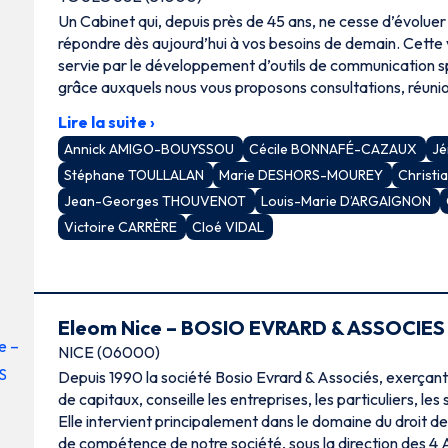
Un Cabinet qui, depuis près de 45 ans, ne cesse d’évoluer
répondre dès aujourd’hui à vos besoins de demain. Cette
servie par le développement d’outils de communication sp
grâce auxquels nous vous proposons consultations, réunion
en visioconférence.
Lire la suite ›
Annick AMIGO-BOUYSSOU
Cécile BONNAFÉ-CAZAUX
J
Stéphane TOULLALAN
Marie DESHORS-MOUREY
Christ
Jean-Georges THOUVENOT
Louis-Marie D’ARGAIGNON
Victoire CARRÈRE
Cloé VIDAL
Eleom Nice – BOSIO EVRARD & ASSOCIES
NICE (06000)
Depuis 1990 la société Bosio Evrard & Associés, exerçan
de capitaux, conseille les entreprises, les particuliers, les syndicats et associations.
Elle intervient principalement dans le domaine du droit d
de compétence de notre société, sous la direction des 4 