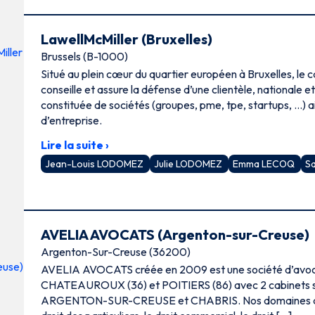
LawellMcMiller (Bruxelles)
Brussels (B-1000)
Situé au plein cœur du quartier européen à Bruxelles, le 
conseille et assure la défense d’une clientèle, nationale et
constituée de sociétés (groupes, pme, tpe, startups, …) a
d’entreprise.
Lire la suite ›
Jean-Louis LODOMEZ
Julie LODOMEZ
Emma LECOQ
S
AVELIA AVOCATS (Argenton-sur-Creuse)
Argenton-Sur-Creuse (36200)
AVELIA AVOCATS créée en 2009 est une société d’avoca
CHATEAUROUX (36) et POITIERS (86) avec 2 cabinets se
ARGENTON-SUR-CREUSE et CHABRIS. Nos domaines de