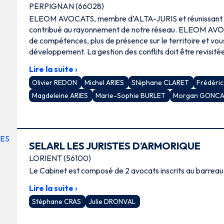
PERPIGNAN (66028)
ELEOM AVOCATS, membre d’ALTA-JURIS et réunissant p
contribué au rayonnement de notre réseau. ELEOM AVO
de compétences, plus de présence sur le territoire et v
développement. La gestion des conflits doit être revisité
nouveaux modes alternatifs de résolution des litiges : conc
Lire la suite ›
collaboratif ….
Olivier REDON
Michel ARIES
Stéphane CLARET
Frédéri
Magdeleine ARIES
Marie-Sophie BURLET
Morgan GONC
SELARL LES JURISTES D’ARMORIQUE
LORIENT (56100)
Le Cabinet est composé de 2 avocats inscrits au barreau
Lire la suite ›
Stéphane CRAS
Julie DRONVAL