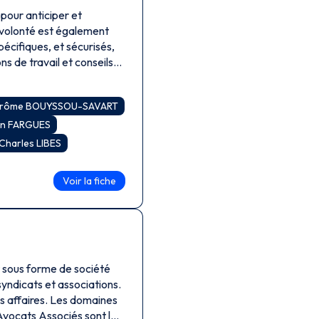
 pour anticiper et
 volonté est également
écifiques, et sécurisés,
s de travail et conseils
érôme BOUYSSOU-SAVART
ian FARGUES
Charles LIBES
Voir la fiche
t sous forme de société
es affaires. Les domaines
Avocats Associés sont les