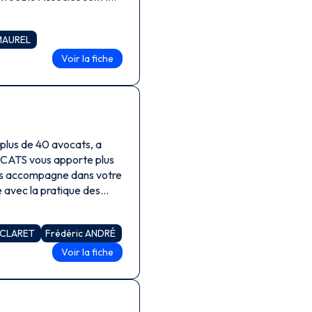
 droit social, droit pénal
 chacune de ces matières,
 MAUREL
daction d’actes et de
 justice.
Voir la fiche
lus de 40 avocats, a
CATS vous apporte plus
ous accompagne dans votre
e avec la pratique des
iliation, médiation, droit
 CLARET
Frédéric ANDRÉ
Voir la fiche