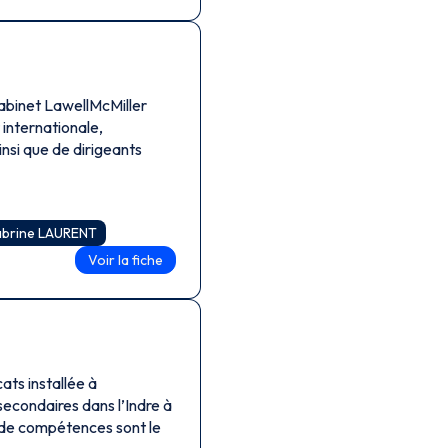
cabinet LawellMcMiller
 internationale,
insi que de dirigeants
abrine LAURENT
Voir la fiche
ts installée à
condaires dans l’Indre à
 compétences sont le