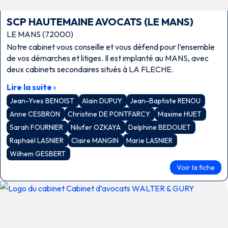
SCP HAUTEMAINE AVOCATS (LE MANS)
LE MANS (72000)
Notre cabinet vous conseille et vous défend pour l’ensemble
de vos démarches et litiges. Il est implanté au MANS, avec
deux cabinets secondaires situés à LA FLECHE.
Lire la suite ›
Jean-Yves BENOIST
Alain DUPUY
Jean-Baptiste RENOU
Anne CESBRON
Christine DE PONTFARCY
Maxime HUET
Sarah FOURNIER
Nilufer OZKAYA
Delphine BEDOUET
Raphaël LASNIER
Claire MANGIN
Marie LASNIER
Wilhem GESBERT
Voir la fiche