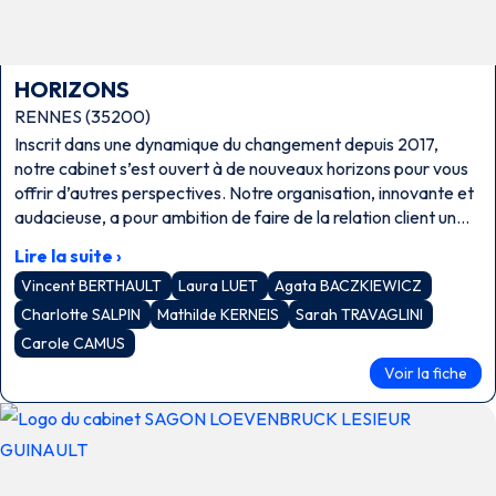
HORIZONS
RENNES (35200)
Inscrit dans une dynamique du changement depuis 2017,
notre cabinet s’est ouvert à de nouveaux horizons pour vous
offrir d’autres perspectives. Notre organisation, innovante et
audacieuse, a pour ambition de faire de la relation client un
véritable partenariat. Pour défendre au mieux vos intérêts,
Lire la suite ›
nous avons changé notre approche en faisant évoluer notre
Vincent BERTHAULT
Laura LUET
Agata BACZKIEWICZ
profession d’avocat vers plus de transparence, d’authenticité
et de simplicité. L’écoute, la bienveillance, la mobilisation
Charlotte SALPIN
Mathilde KERNEIS
Sarah TRAVAGLINI
collective et l’amélioration continue sont les maîtres-mots de
Carole CAMUS
notre équipe tournée vers un avenir commun.
Voir la fiche