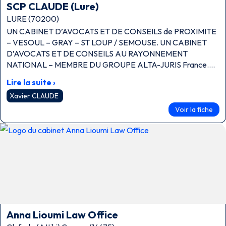
SCP CLAUDE (Lure)
LURE (70200)
UN CABINET D’AVOCATS ET DE CONSEILS de PROXIMITE
– VESOUL – GRAY – ST LOUP / SEMOUSE. UN CABINET
D’AVOCATS ET DE CONSEILS AU RAYONNEMENT
NATIONAL – MEMBRE DU GROUPE ALTA-JURIS France.
UN CABINET D’AVOCATS ET DE CONSEILS QUI MAITRISE
Lire la suite ›
SES COMPETENCES – CERTIFIE ISO 9001 Réparation de
Xavier CLAUDE
préjudices (assurance, réparation préjudices, accidents …)
Voir la fiche
Xavier CLAUDE vous reçoit sur 4 sites VESOUL – LURE –
GRAY – SAINT LOUP / SEMOUSE
Anna Lioumi Law Office