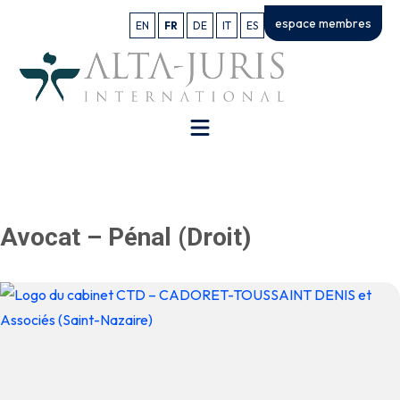
espace membres
EN
FR
DE
IT
ES
Avocat – Pénal (Droit)