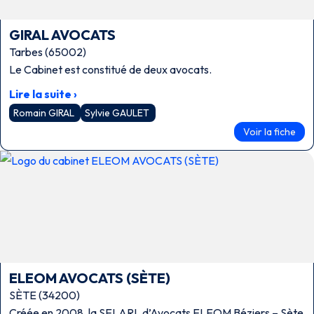
GIRAL AVOCATS
Tarbes (65002)
Le Cabinet est constitué de deux avocats.
Lire la suite ›
Romain GIRAL
Sylvie GAULET
Voir la fiche
ELEOM AVOCATS (SÈTE)
SÈTE (34200)
Créée en 2008, la SELARL d’Avocats ELEOM Béziers – Sète