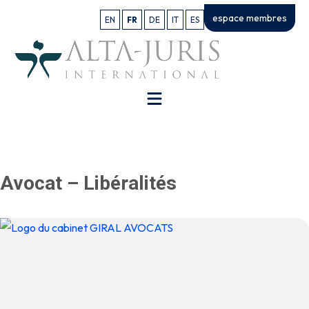
espace membres
EN
FR
DE
IT
ES
Avocat – Libéralités