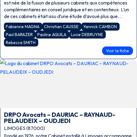
est née de la fusion de plusieurs cabinets aux compétences
complémentaires en conseil juridique et en contentieux. L’un
de ces cabinets était issu d’une étude d’avoué plus que
centenaire auprès […]
Fabienne MAGNA
Christian CAUSSE
Yannick CAMBON
Paul BARAZER
Pauline AQUILA
Lucie DEBRUYNE
Rebecca SMITH
Voir la fiche
DRPO Avocats – DAURIAC – RAYNAUD-
PELAUDEIX – OUDJEDI
LIMOGES (87000)
Fondé en 1976, notre Cabinet installé à Limoges accompagne