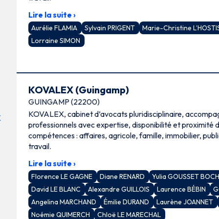
Lire la suite ›
Aurélie FLAMIA
Sylvain PRIGENT
Marie-Christine L’HOST
Lorraine SIMON
KOVALEX (Guingamp)
GUINGAMP (22200)
KOVALEX, cabinet d’avocats pluridisciplinaire, accompag
professionnels avec expertise, disponibilité et proximité
compétences : affaires, agricole, famille, immobilier, publi
travail.
Lire la suite ›
Florence LE GAGNE
Diane RENARD
Yulia GOUSSET BOC
David LE BLANC
Alexandre GUILLOIS
Laurence BÉBIN
G
Angelina MARCHAND
Émilie DURAND
Laurène JOANNET
Noémie QUIMERCH
Chloë LE MARECHAL