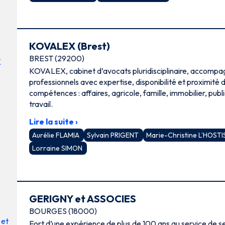
KOVALEX (Brest)
BREST (29200)
KOVALEX, cabinet d’avocats pluridisciplinaire, accompag
professionnels avec expertise, disponibilité et proximité
compétences : affaires, agricole, famille, immobilier, publi
travail.
Lire la suite ›
Aurélie FLAMIA
Sylvain PRIGENT
Marie-Christine L’HOST
Lorraine SIMON
GERIGNY et ASSOCIES
BOURGES (18000)
Fort d’une expérience de plus de 100 ans au service de ses clients