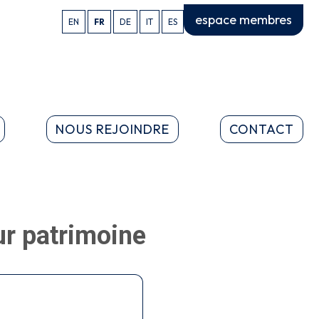
espace membres
EN
FR
DE
IT
ES
NOUS REJOINDRE
CONTACT
eur patrimoine