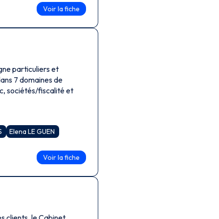
Voir la fiche
ne particuliers et
 dans 7 domaines de
c, sociétés/fiscalité et
IS
Elena LE GUEN
Voir la fiche
, le Cabinet