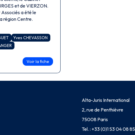
BOURGES et de VIERZON.
 Associés a été le
la région Centre.
AGUET
Yves CHEVASSON
LANGER
Voir la fiche
Alta-Juris International
2, rue de Penthièvre
75008 Paris
Tel. :
+33 (0)1 53 04 08 85