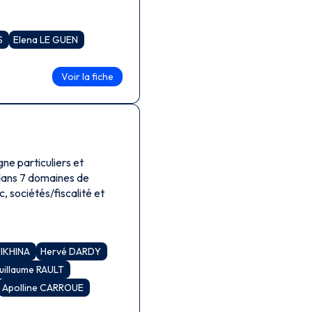
IS
Elena LE GUEN
Voir la fiche
ne particuliers et
 dans 7 domaines de
c, sociétés/fiscalité et
HIKHINA
Hervé DARDY
uillaume RAULT
Apolline CARROUE