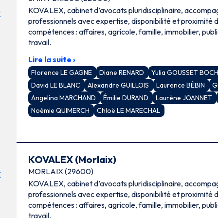
KOVALEX, cabinet d’avocats pluridisciplinaire, accompag
professionnels avec expertise, disponibilité et proximité
compétences : affaires, agricole, famille, immobilier, publi
travail.
Lire la suite ›
Florence LE GAGNE
Diane RENARD
Yulia GOUSSET BOC
David LE BLANC
Alexandre GUILLOIS
Laurence BÉBIN
G
Angelina MARCHAND
Émilie DURAND
Laurène JOANNET
Noémie QUIMERCH
Chloë LE MARECHAL
KOVALEX (Morlaix)
MORLAIX (29600)
KOVALEX, cabinet d’avocats pluridisciplinaire, accompag
professionnels avec expertise, disponibilité et proximité
compétences : affaires, agricole, famille, immobilier, publi
travail.