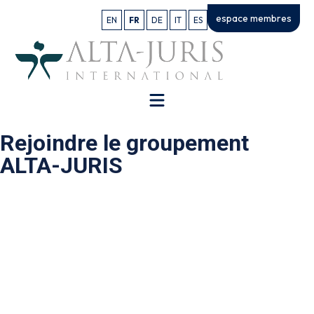
espace membres
EN
FR
DE
IT
ES
Rejoindre le groupement
ALTA-JURIS