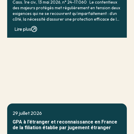
Cass. 1re civ., 13 mai 2026, n° 24-17.060 Le contentieux
des majeurs protégés met régulièrement en tension deux
exigences qui ne se recouvrent qu’imparfaitement : d’un
côté, la nécessité d’assurer une protection efficace de la
personne vulnérable ; de […]
Lire plus
29 juillet 2026
GPA à l’étranger et reconnaissance en France
de la filiation établie par jugement étranger