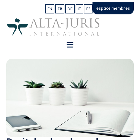
espace membres
EN
FR
DE
IT
ES