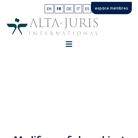
espace membres
EN
FR
DE
IT
ES