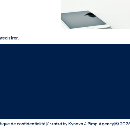
registrer.
tique de confidentialité
Kynova
Pimp Agency
© 2026 
|
|
Created by
&