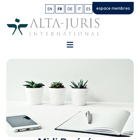
espace membres
EN
FR
DE
IT
ES