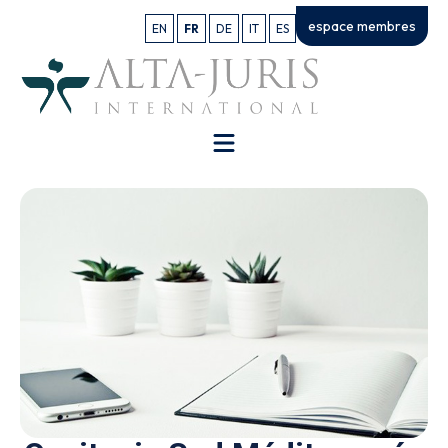
espace membres
EN
FR
DE
IT
ES