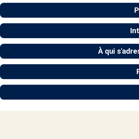
P
In
À qui s'adre