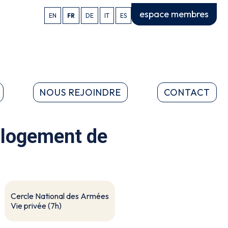
espace membres
EN
FR
DE
IT
ES
NOUS REJOINDRE
CONTACT
e logement de
Cercle National des Armées
Vie privée (7h)