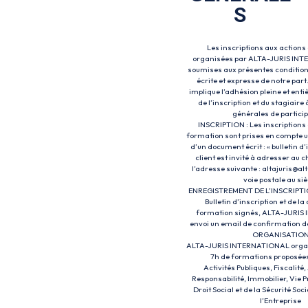
S
Les inscriptions aux actions
organisées par ALTA-JURIS IN
soumises aux présentes condition
écrite et expresse de notre part
implique l’adhésion pleine et ent
de l’inscription et du stagiaire
générales de particip
INSCRIPTION : Les inscriptions
formation sont prises en compte 
d’un document écrit : « bulletin d’
client est invité à adresser au c
l’adresse suivante : altajuris@al
voie postale au si
ENREGISTREMENT DE L’INSCRIPTION
Bulletin d’inscription et de l
formation signés, ALTA-JURI
envoi un email de confirmation d
ORGANISATIO
ALTA-JURIS INTERNATIONAL organ
7h de formations proposées 
Activités Publiques, Fiscalit
Responsabilité, Immobilier, Vie P
Droit Social et de la Sécurité Soc
l’Entreprise