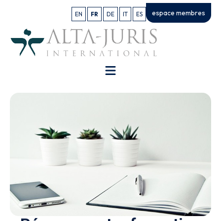
espace membres
EN
FR
DE
IT
ES