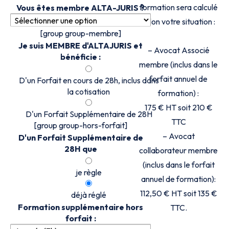
formation sera calculé
Vous êtes membre ALTA-JURIS ?
selon votre situation :
[group group-membre]
Je suis MEMBRE d'ALTAJURIS et
– Avocat Associé
bénéficie :
membre (inclus dans le
forfait annuel de
D'un Forfait en cours de 28h, inclus dans
la cotisation
formation) :
175 € HT soit 210 €
D'un Forfait Supplémentaire de 28H
TTC
[group group-hors-forfait]
– Avocat
D'un Forfait Supplémentaire de
28H que
collaborateur membre
(inclus dans le forfait
je règle
annuel de formation):
112,50 € HT soit 135 €
déjà réglé
Formation supplémentaire hors
TTC.
forfait :