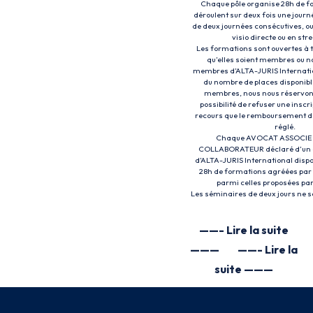
Chaque pôle organise 28h de f
déroulent sur deux fois une journ
de deux journées consécutives, ou
visio directe ou en st
Les formations sont ouvertes à 
qu’elles soient membres ou n
membres d’ALTA-JURIS Internatio
du nombre de places disponible
membres, nous nous réservon
possibilité de refuser une inscr
recours que le remboursement de 
réglé.
Chaque AVOCAT ASSOCIE
COLLABORATEUR déclaré d’un 
d’ALTA-JURIS International dispo
28h de formations agréées par l
parmi celles proposées par 
Les séminaires de deux jours ne s
——- Lire la suite
———
——- Lire la
suite ———