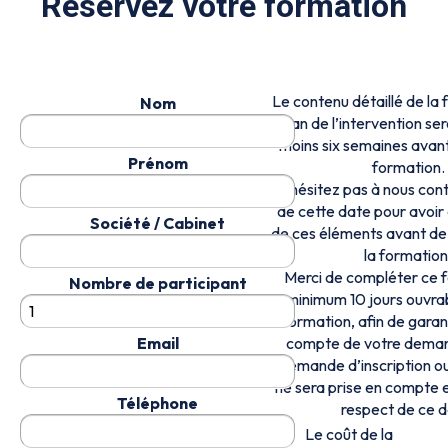
Réservez votre formation
Le contenu détaillé de la 
Nom
plan de l’intervention ser
moins six semaines avant
Prénom
formation.
N’hésitez pas à nous cont
de cette date pour avoir
Société / Cabinet
de ces éléments avant de 
la formation
Merci de compléter ce f
Nombre de participant
minimum 10 jours ouvrab
formation, afin de garant
Email
compte de votre dema
demande d’inscription ou
ne sera prise en compte 
Téléphone
respect de ce d
Le coût de la