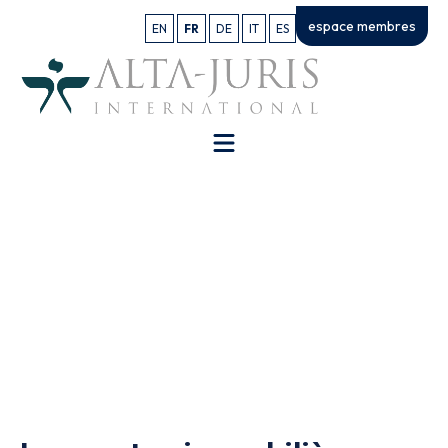
espace membres
EN
FR
DE
IT
ES