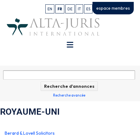
espace membres
EN
FR
DE
IT
ES
Recherche avancée
ROYAUME-UNI
Berard & Lovell Solicitors