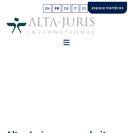
espace membres
EN
FR
DE
IT
ES