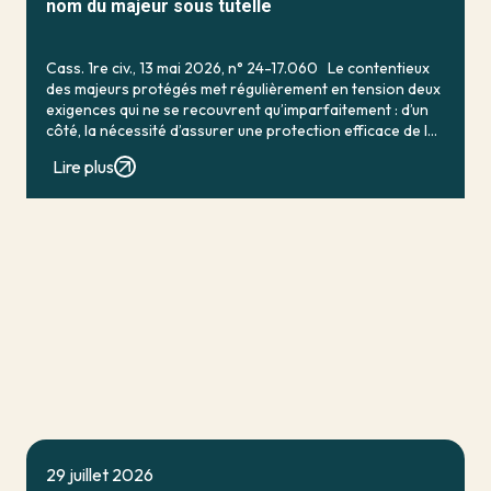
nom du majeur sous tutelle
Cass. 1re civ., 13 mai 2026, n° 24-17.060 Le contentieux
des majeurs protégés met régulièrement en tension deux
exigences qui ne se recouvrent qu’imparfaitement : d’un
côté, la nécessité d’assurer une protection efficace de la
personne vulnérable ; de […]
Lire plus
29 juillet 2026