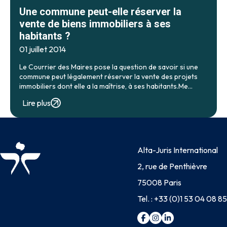
Une commune peut-elle réserver la
vente de biens immobiliers à ses
habitants ?
01 juillet 2014
Le Courrier des Maires pose la question de savoir si une
commune peut légalement réserver la vente des projets
immobiliers dont elle a la maîtrise, à ses habitants.Me
François BLEYKASTEN répond aux élus :
Lire plus
http://www.courrierdesmaires.fr/34710/est-il-possible-
de-reserver-la-vente-de-projets-immobiliers-en-
priorite-aux-habitants-de-la-commune/
Alta-Juris International
2, rue de Penthièvre
75008 Paris
Tel. :
+33 (0)1 53 04 08 85