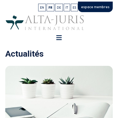
espace membres
EN
FR
DE
IT
ES
Actualités