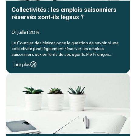
Collectivités : les emplois saisonniers
réservés sont-ils légaux ?
01 juillet 2014
Le Courrier des Maires pose la question de savoir si une
collectivité peut légalement réserver les emplois
saisonniers aux enfants de ses agents.Me François
BLEYKASTEN répond aux élus :
Lire plus
http://www.courrierdesmaires.fr/20025/le-maire-peut-il-
octroyer-un-job-dete-en-priorite-aux-enfants-des-
employes-municipaux/