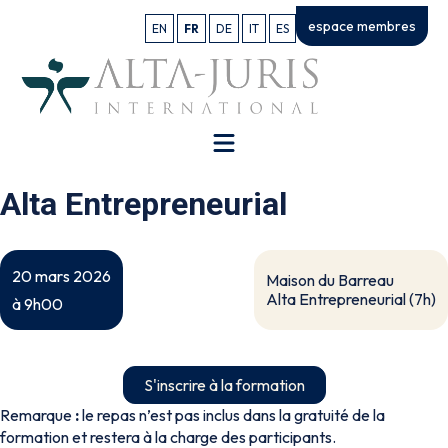
espace membres
EN
FR
DE
IT
ES
Alta Entrepreneurial
20 mars 2026
Maison du Barreau
Alta Entrepreneurial (7h)
à 9h00
S'inscrire à la formation
Remarque
:
le repas n’est pas inclus dans la gratuité de la
formation et restera à la charge des participants.