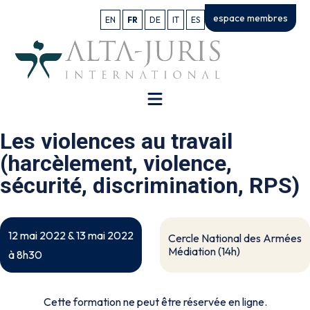
espace membres
EN
FR
DE
IT
ES
Les violences au travail
(harcèlement, violence,
sécurité, discrimination, RPS)
12 mai 2022 & 13 mai 2022
Cercle National des Armées
Médiation (14h)
à 8h30
Cette formation ne peut être réservée en ligne.