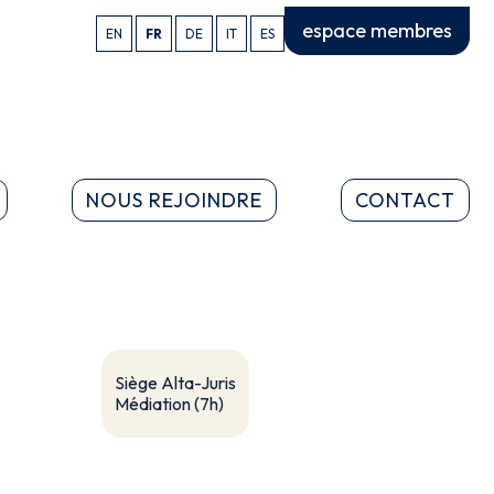
espace membres
EN
FR
DE
IT
ES
NOUS REJOINDRE
CONTACT
Siège Alta-Juris
Médiation (7h)