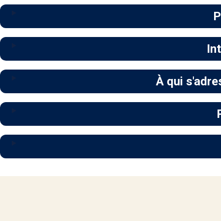
P
In
À qui s'adre