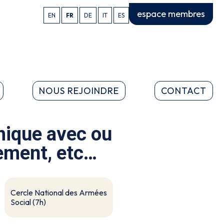
espace membres
EN
FR
DE
IT
ES
NOUS REJOINDRE
CONTACT
mique avec ou
sement, etc…
Cercle National des Armées
Social (7h)