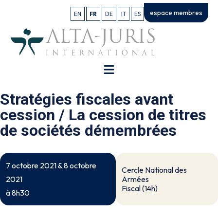
espace membres
EN
FR
DE
IT
ES
Stratégies fiscales avant
cession / La cession de titres
de sociétés démembrées
7 octobre 2021 & 8 octobre
Cercle National des
Armées
2021
Fiscal (14h)
à 8h30