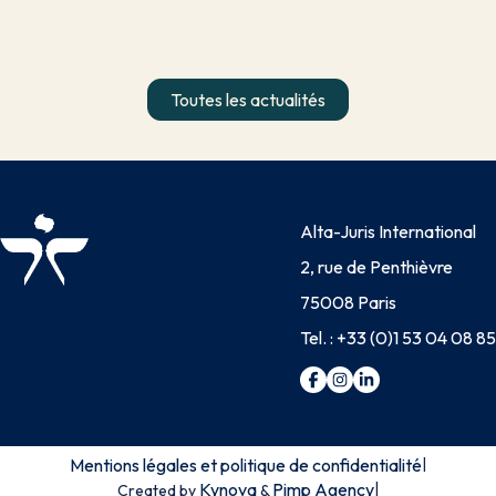
Toutes les actualités
Alta-Juris International
2, rue de Penthièvre
75008 Paris
Tel. :
+33 (0)1 53 04 08 85
Mentions légales et politique de confidentialité
|
Kynova
Pimp Agency
|
Created by
&