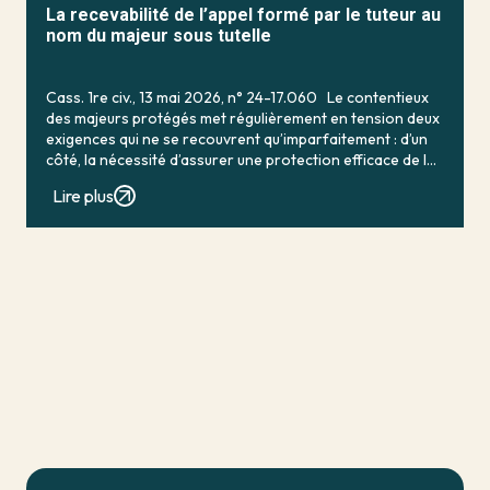
La recevabilité de l’appel formé par le tuteur au
nom du majeur sous tutelle
Cass. 1re civ., 13 mai 2026, n° 24-17.060 Le contentieux
des majeurs protégés met régulièrement en tension deux
exigences qui ne se recouvrent qu’imparfaitement : d’un
côté, la nécessité d’assurer une protection efficace de la
personne vulnérable ; de […]
Lire plus