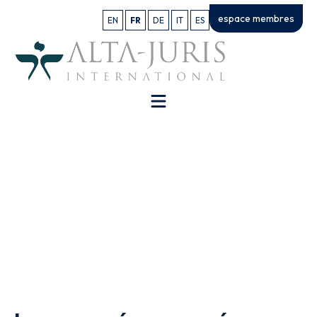
espace membres
EN
FR
DE
IT
ES