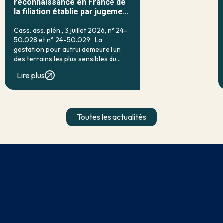
reconnaissance en France de
la filiation établie par jugement
étranger
Cass. ass. plén., 3 juillet 2026, n° 24-
50.028 et n° 24-50.029 La
gestation pour autrui demeure l’un
des terrains les plus sensibles du
droit français de la filiation. Prohibée
Lire plus
en droit interne par l’article 16-7 du
code civil, qui […]
Toutes les actualités