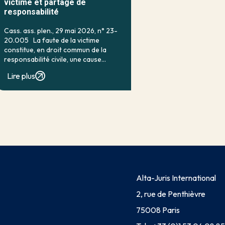
victime et partage de
responsabilité
Cass. ass. plen., 29 mai 2026, n° 23-
20.005 La faute de la victime
constitue, en droit commun de la
responsabilité civile, une cause
classique d’exonération partielle.
Lire plus
Lorsqu’elle a contribué à la
réalisation du dommage, elle conduit
en principe à […]
Alta-Juris International
2, rue de Penthièvre
75008 Paris