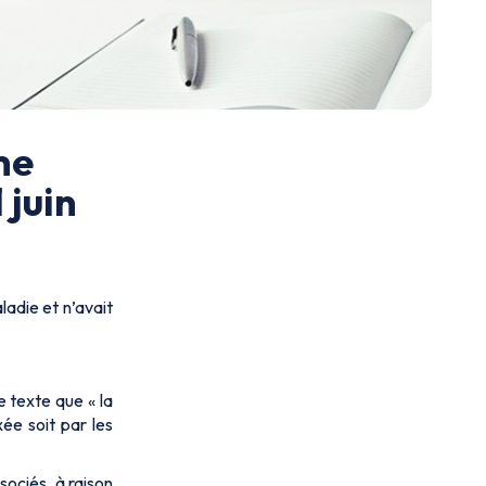
me
 juin
ladie et n’avait
ce texte que « la
ée soit par les
sociés, à raison