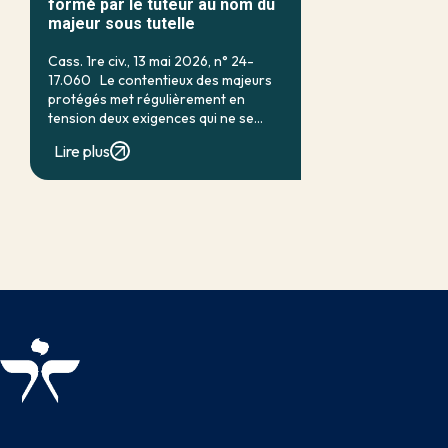
formé par le tuteur au nom du
majeur sous tutelle
Cass. 1re civ., 13 mai 2026, n° 24-
17.060 Le contentieux des majeurs
protégés met régulièrement en
tension deux exigences qui ne se
recouvrent qu’imparfaitement : d’un
Lire plus
côté, la nécessité d’assurer une
protection efficace de la personne
vulnérable ; de […]