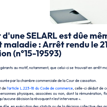
t d'une SELARL est dûe mê
t maladie : Arrêt rendu le 21
ion (n°15-19593)
gérants au motif, notamment, que celui-ci se trouvait en arrêt ma
censurée par la chambre commerciale de la Cour de cassation.
t de
l’article L.223-18 du Code de commerce
, celle-ci déduit de 
personnes physiques, associées ou non, dont la rémunération, fix
 qu’aucune décision la révoquant n’est intervenue ».
e dûe, en exécution des statuts ou de la décision collective des as