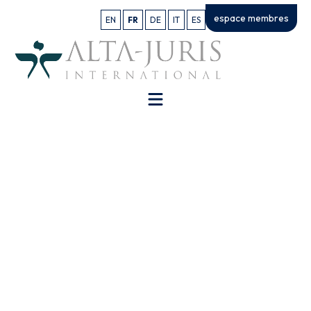
espace membres
EN
FR
DE
IT
ES