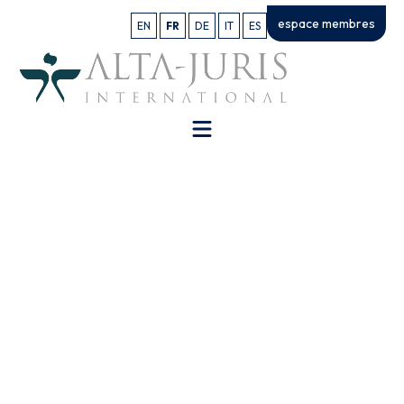
espace membres
EN
FR
DE
IT
ES