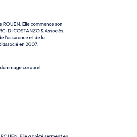
de ROUEN. Elle commence son
 CLERC-DI COSTANZO & Associés,
e l’assurance et de la
 d’associé en 2007.
 du dommage corporel
 ROUEN. Elle a prêté serment en