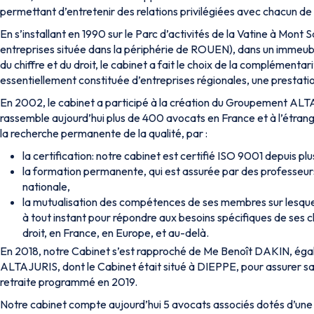
permettant d’entretenir des relations privilégiées avec chacun de 
En s’installant en 1990 sur le Parc d’activités de la Vatine à Mont
entreprises située dans la périphérie de ROUEN), dans un immeub
du chiffre et du droit, le cabinet a fait le choix de la complémentari
essentiellement constituée d’entreprises régionales, une prestati
En 2002, le cabinet a participé à la création du Groupement A
rassemble aujourd’hui plus de 400 avocats en France et à l’étrang
la recherche permanente de la qualité, par :
la certification: notre cabinet est certifié ISO 9001 depuis plu
la formation permanente, qui est assurée par des professeurs
nationale,
la mutualisation des compétences de ses membres sur lesque
à tout instant pour répondre aux besoins spécifiques de ses c
droit, en France, en Europe, et au-delà.
En 2018, notre Cabinet s’est rapproché de Me Benoît DAKIN, é
ALTAJURIS, dont le Cabinet était situé à DIEPPE, pour assurer sa
retraite programmé en 2019.
Notre cabinet compte aujourd’hui 5 avocats associés dotés d’une