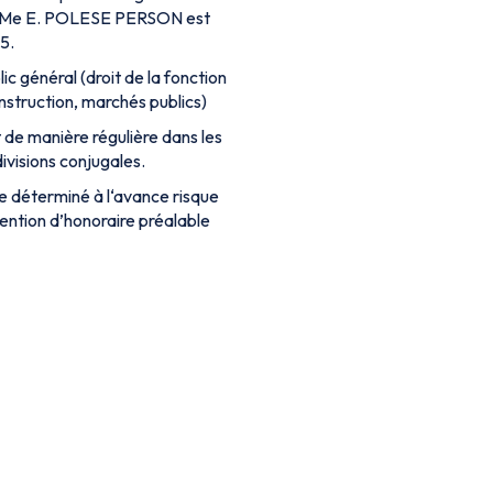
s, Me E. POLESE PERSON est
95.
c général (droit de la fonction
nstruction, marchés publics)
 de manière régulière dans les
ivisions conjugales.
 déterminé à l‘avance risque
vention d’honoraire préalable