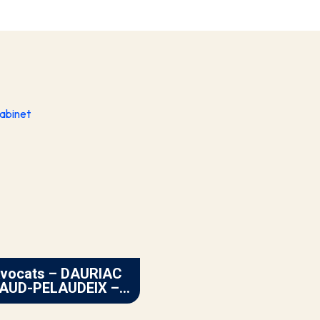
vocats – DAURIAC
AUD-PELAUDEIX –
I