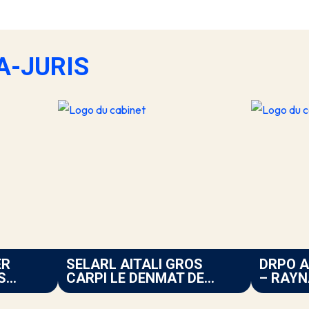
TA-JURIS
ER
SELARL AITALI GROS
DRPO A
S
CARPI LE DENMAT DE
– RAYN
BUCY BECHARI
OUDJED
(BESANÇON)