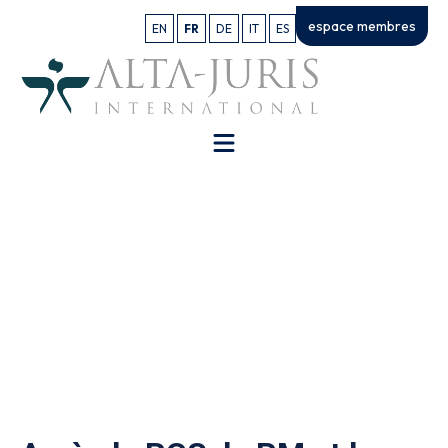
espace membres
EN
FR
DE
IT
ES