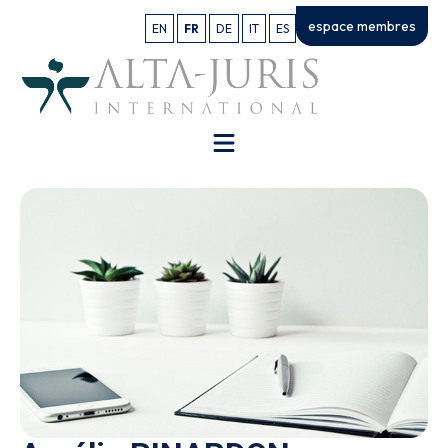
espace membres
EN
FR
DE
IT
ES