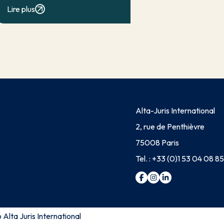
classique d’exonération partielle.
Lire plus
Lorsqu’elle a contribué à la
réalisation du dommage, elle conduit
en principe à […]
Alta-Juris International
2, rue de Penthièvre
75008 Paris
Tel. :
+33 (0)1 53 04 08 85
Alta Juris International