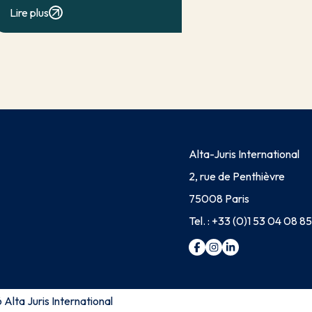
classique d’exonération partielle.
Lire plus
Lorsqu’elle a contribué à la
réalisation du dommage, elle conduit
en principe à […]
Alta-Juris International
2, rue de Penthièvre
75008 Paris
Tel. :
+33 (0)1 53 04 08 85
Alta Juris International