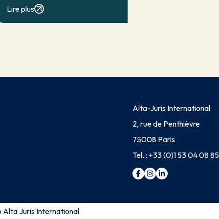
classique d’exonération partielle.
Lire plus
Lorsqu’elle a contribué à la
réalisation du dommage, elle conduit
en principe à […]
Alta-Juris International
2, rue de Penthièvre
75008 Paris
Tel. :
+33 (0)1 53 04 08 85
Alta Juris International