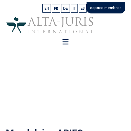
espace membres
EN
FR
DE
IT
ES