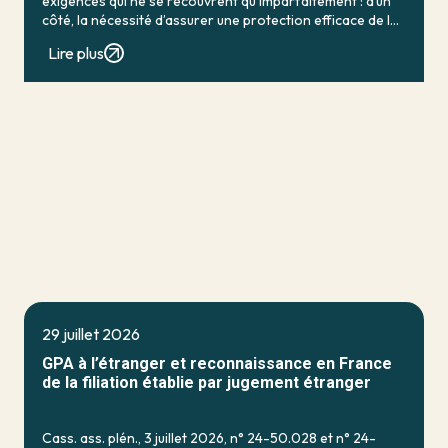
exigences qui ne se recouvrent qu’imparfaitement : d’un
côté, la nécessité d’assurer une protection efficace de la
personne vulnérable ; de […]
Lire plus
29 juillet 2026
GPA à l’étranger et reconnaissance en France
de la filiation établie par jugement étranger
Cass. ass. plén., 3 juillet 2026, n° 24-50.028 et n° 24-