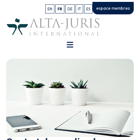
espace membres
EN
FR
DE
IT
ES