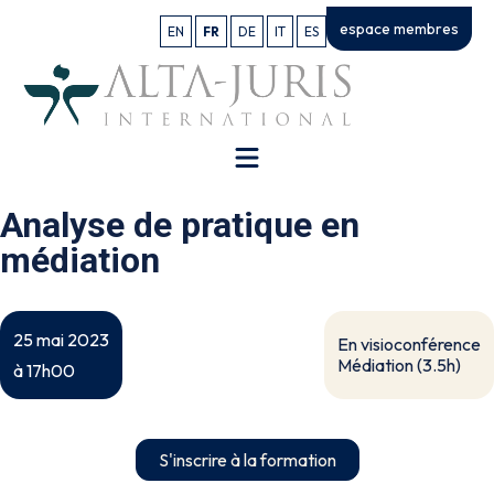
espace membres
EN
FR
DE
IT
ES
Analyse de pratique en
médiation
25 mai 2023
En visioconférence
Médiation (3.5h)
à 17h00
S'inscrire à la formation