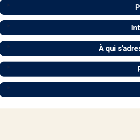
P
In
À qui s'adre