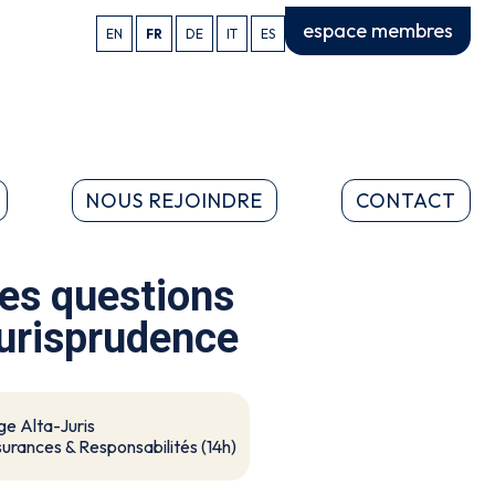
espace membres
EN
FR
DE
IT
ES
NOUS REJOINDRE
CONTACT
des questions
jurisprudence
ge Alta-Juris
urances & Responsabilités (14h)