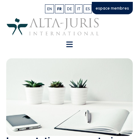
espace membres
EN
FR
DE
IT
ES