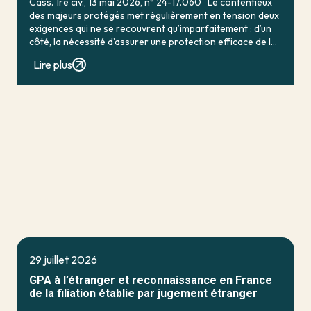
Cass. 1re civ., 13 mai 2026, n° 24-17.060 Le contentieux
des majeurs protégés met régulièrement en tension deux
exigences qui ne se recouvrent qu’imparfaitement : d’un
côté, la nécessité d’assurer une protection efficace de la
personne vulnérable ; de […]
Lire plus
29 juillet 2026
GPA à l’étranger et reconnaissance en France
de la filiation établie par jugement étranger