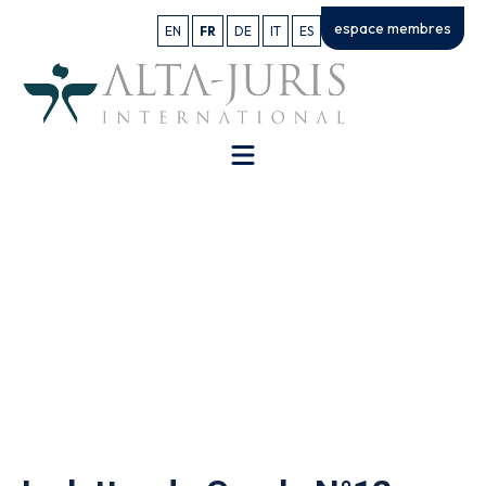
espace membres
EN
FR
DE
IT
ES