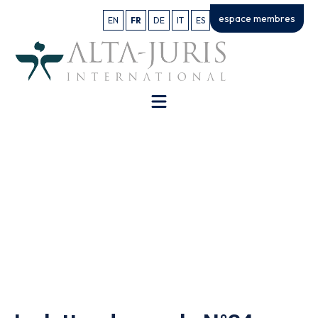
espace membres
EN
FR
DE
IT
ES