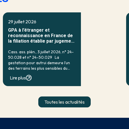
29 juillet 2026
GPA à l’étranger et
reconnaissance en France de
la filiation établie par jugement
étranger
Cass. ass. plén., 3 juillet 2026, n° 24-
50.028 et n° 24-50.029 La
gestation pour autrui demeure l’un
des terrains les plus sensibles du
droit français de la filiation. Prohibée
Lire plus
en droit interne par l’article 16-7 du
code civil, qui […]
Toutes les actualités