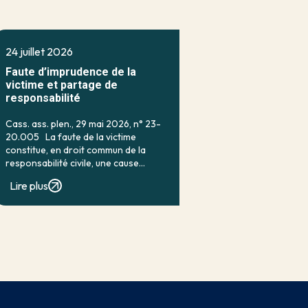
24 juillet 2026
Faute d’imprudence de la
victime et partage de
responsabilité
Cass. ass. plen., 29 mai 2026, n° 23-
20.005 La faute de la victime
constitue, en droit commun de la
responsabilité civile, une cause
classique d’exonération partielle.
Lire plus
Lorsqu’elle a contribué à la
réalisation du dommage, elle conduit
en principe à […]