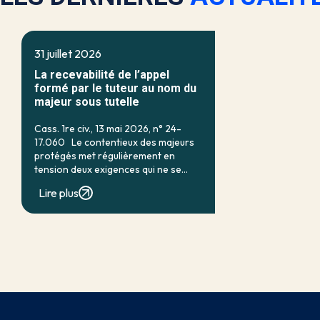
31 juillet 2026
La recevabilité de l’appel
formé par le tuteur au nom du
majeur sous tutelle
Cass. 1re civ., 13 mai 2026, n° 24-
17.060 Le contentieux des majeurs
protégés met régulièrement en
tension deux exigences qui ne se
recouvrent qu’imparfaitement : d’un
Lire plus
côté, la nécessité d’assurer une
protection efficace de la personne
vulnérable ; de […]