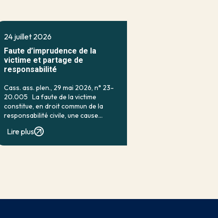
24 juillet 2026
Faute d’imprudence de la
victime et partage de
responsabilité
Cass. ass. plen., 29 mai 2026, n° 23-
20.005 La faute de la victime
constitue, en droit commun de la
responsabilité civile, une cause
classique d’exonération partielle.
Lire plus
Lorsqu’elle a contribué à la
réalisation du dommage, elle conduit
en principe à […]