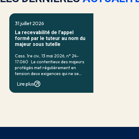
31 juillet 2026
La recevabilité de l’appel
formé par le tuteur au nom du
majeur sous tutelle
Cass. 1re civ., 13 mai 2026, n° 24-
17.060 Le contentieux des majeurs
protégés met régulièrement en
tension deux exigences qui ne se
recouvrent qu’imparfaitement : d’un
Lire plus
côté, la nécessité d’assurer une
protection efficace de la personne
vulnérable ; de […]