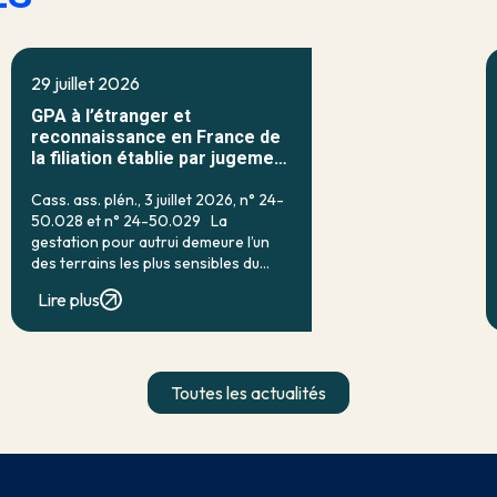
29 juillet 2026
GPA à l’étranger et
reconnaissance en France de
la filiation établie par jugement
étranger
Cass. ass. plén., 3 juillet 2026, n° 24-
50.028 et n° 24-50.029 La
gestation pour autrui demeure l’un
des terrains les plus sensibles du
droit français de la filiation. Prohibée
Lire plus
en droit interne par l’article 16-7 du
code civil, qui […]
Toutes les actualités