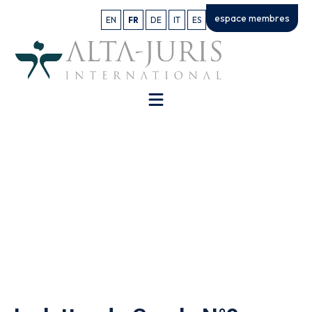
espace membres
EN
FR
DE
IT
ES